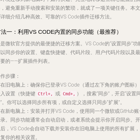
件，避免重新手动搜索和安装的繁琐，就成了一项关键任务。本
详细介绍几种高效、可靠的VS Code插件迁移方法。
方法一：利用VS CODE内置的同步功能（最推荐）
是微软官方提供的最便捷的迁移方案。VS Code的“设置同步”功
可以同步你的设置、键盘快捷键、代码片段、用户代码片段以及
重要的——扩展插件列表。
操作步骤：
.
在旧电脑上
：确保你已登录VS Code（通过左下角的账户图标
进入设置（快捷键
或
），搜索“同步”，开启“设置
Ctrl+,
Cmd+,
”。你可以选择同步所有项，或自定义选择只同步“扩展”。
.
在新电脑上
：安装并打开VS Code，使用同一个微软或GitHub
登录。同步功能通常会自动启动，或者系统会提示你开启同步。
后，VS Code会自动下载并安装你在旧电脑上使用的所有扩展
恢复你的相关设置。