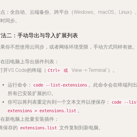
优点
：全自动、云端备份、跨平台（Windows、macOS、Linux）
实时同步。
方法二：手动导出与导入扩展列表
如果你不想使用云同步，或者网络环境受限，手动方式同样有效
. 在旧电脑上导出插件列表：
 打开VS Code的终端（
View -> Terminal`）。
Ctrl+
或
运行命令：
。此命令会在终端列
code --list-extensions
所有已安装扩展的ID。
你可以将列表重定向到一个文本文件以便保存：
code --lis
。
extensions > extensions.list
. 在新电脑上批量安装插件：
 将保存的
文件复制到新电脑。
extensions.list