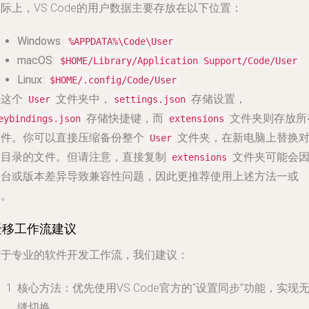
际上，VS Code的用户数据主要存放在以下位置：
Windows
:
%APPDATA%\Code\User
macOS
:
$HOME/Library/Application Support/Code/User
Linux
:
$HOME/.config/Code/User
在这个
文件夹中，
存储设置，
User
settings.json
存储快捷键，而
文件夹则存放所
eybindings.json
extensions
插件。你可以直接压缩备份整个
文件夹，在新电脑上替换
User
应目录的文件。
但请注意
，直接复制
文件夹可能会
extensions
平台或版本差异导致兼容性问题，因此更推荐使用上述方法一或
二。
迁移工作流建议
对于专业的软件开发工作流，我们建议：
核心方法
：优先使用VS Code官方的“设置同步”功能，实现
缝切换。