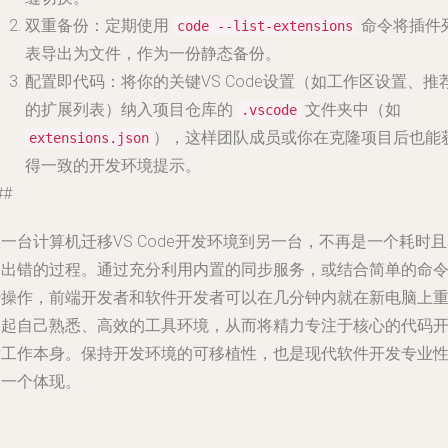
双重备份
：定期使用
命令将插件
code --list-extensions
表导出为文件，作为一份静态备份。
配置即代码
：将你的关键VS Code设置（如工作区设置、推
的扩展列表）纳入项目仓库的
文件夹中（如
.vscode
），这样团队成员或你在克隆项目后也能
extensions.json
得一致的开发环境提示。
##
一台计算机迁移VS Code开发环境到另一台，不再是一个耗时
易出错的过程。通过充分利用内置的同步服务，或结合简单的命
行操作，前端开发者和软件开发者可以在几分钟内就在新电脑上
建起自己熟悉、高效的工具环境，从而将精力专注于核心的代码
发工作本身。保持开发环境的可移植性，也是现代软件开发专业
的一个体现。