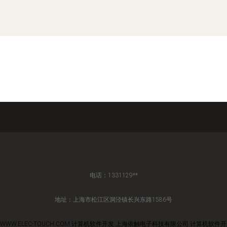
电话：1331129**
地址：上海市松江区洞泾镇长兴东路1586号
WWW.ELEC-TOUCH.COM
计算机软件开发
上海依触电子科技有限公司
计算机软件开