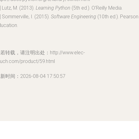
] Lutz, M. (2013).
Learning Python
(5th ed.). O'Reilly Media.
] Sommerville, I. (2015).
Software Engineering
(10th ed.). Pearson
ucation.
若转载，请注明出处：http://www.elec-
ouch.com/product/59.html
新时间：2026-08-04 17:50:57