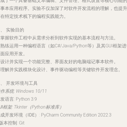
完成了一个具备基础文本编辑、文件管理、格式设置等核心功能
记事本应用程序。实验不仅加深了对软件开发流程的理解，也提
了在特定技术栈下的编程实践能力。
、 实验目的
. 掌握软件工程中从需求分析到软件实现的基本流程与方法。
. 熟练运用一种编程语言（如C#/Java/Python等）及其GUI框架
桌面应用开发。
. 设计并实现一个功能完整、界面友好的电脑端记事本软件。
. 理解并实践模块化设计、事件驱动编程等关键软件开发理念。
、 开发环境与工具
操作系统
: Windows 10/11
开发语言
: Python 3.9
UI框架
: Tkinter（Python标准库）
成开发环境（IDE）
: PyCharm Community Edition 2022.3
版本控制
: Git