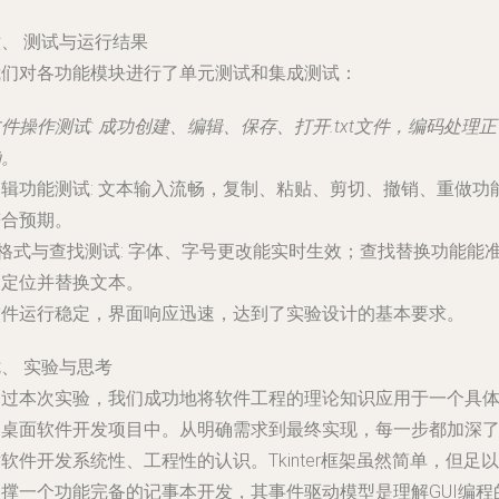
、 测试与运行结果
我们对各功能模块进行了单元测试和集成测试：
文件操作测试
: 成功创建、编辑、保存、打开.txt文件，编码处理正
确。
编辑功能测试
: 文本输入流畅，复制、粘贴、剪切、撤销、重做功
符合预期。
格式与查找测试
: 字体、字号更改能实时生效；查找替换功能能
确定位并替换文本。
软件运行稳定，界面响应迅速，达到了实验设计的基本要求。
、 实验与思考
通过本次实验，我们成功地将软件工程的理论知识应用于一个具
的桌面软件开发项目中。从明确需求到最终实现，每一步都加深
软件开发系统性、工程性的认识。Tkinter框架虽然简单，但足以
支撑一个功能完备的记事本开发，其事件驱动模型是理解GUI编程