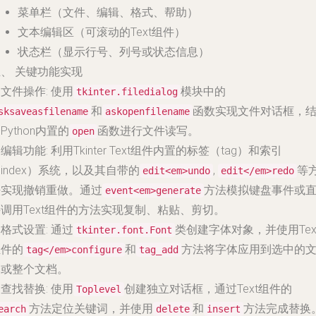
菜单栏（文件、编辑、格式、帮助）
文本编辑区（可滚动的Text组件）
状态栏（显示行号、列号或状态信息）
、 关键功能实现
.
文件操作
: 使用
模块中的
tkinter.filedialog
和
函数实现文件对话框，
sksaveasfilename
askopenfilename
Python内置的
函数进行文件读写。
open
.
编辑功能
: 利用Tkinter Text组件内置的标签（tag）和索引
index）系统，以及其自带的
,
等
edit<em>undo
edit</em>redo
法实现撤销重做。通过
方法模拟键盘事件或
event<em>generate
调用Text组件的方法实现复制、粘贴、剪切。
.
格式设置
: 通过
类创建字体对象，并使用Tex
tkinter.font.Font
组件的
和
方法将字体应用到选中的
tag</em>configure
tag_add
本或整个文档。
.
查找替换
: 使用
创建独立对话框，通过Text组件的
Toplevel
方法定位关键词，并使用
和
方法完成替换
earch
delete
insert