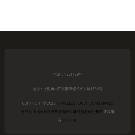
电话：1331129**
地址：上海市松江区洞泾镇长兴东路1586号
COPYRIGHT © 2026
WWW.ELEC-TOUCH.COM
计算机软
件开发
上海依触电子科技有限公司
计算机软件开发
版权所
有
SITEMAP